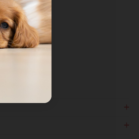
em
sti
 29cm dolžina
 33cm dolžina
 36cm dolžina
, 40cm dolžina
.
i iz poliestra in najlonskega tafra 380T, ki so kot nalašč za