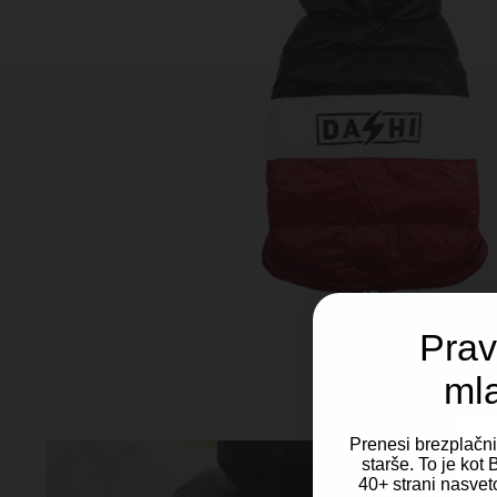
Prav
ml
Prenesi brezplačn
starše. To je ko
40+ strani nasveto
Za 