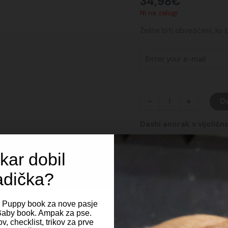
34,98
€
Ni na zalogi
Želite biti obveščeni, ko
-
+
Do
Dashi anorak v vijoličn
kar dobil
Tehnične lastnosti
adička?
Pred nakupom kužku izmer
Spoštujemo vašo zasebnost
i Puppy book za nove pasje
t Baby book. Ampak za pse.
Za občutek: Charlie (Caval
v, checklist, trikov za prve
zagotavljanje najboljših izkušenj uporabljamo piškotke, ki služijo shranjevanju in/