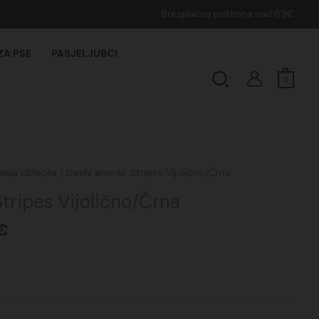
Brezplačna poštnina nad 69€
ZA PSE
PASJELJUBCI
Search
0
Cenovni
asja oblačila
/ Dashi anorak Stripes Vijolično/Črna
razpon:
tripes Vijolično/Črna
od
34,98€
€
do
36,95€