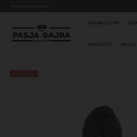
Skip
info@pasjagajba.com
to
content
HRANA ZA PSE
IGR
MAČJI KOT
AKCIJE
Ni na zalogi