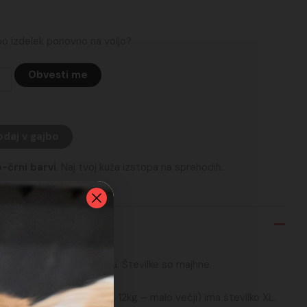
 bo izdelek ponovno na voljo?
Obvesti me
daj v gajbo
o-črni barvi
. Naj tvoj kuža izstopa na sprehodih.
ite obseg vratu in pasu. Številke so majhne.
ier King Charles Spaniel, 12kg – malo večji) ima številko XL.
ali