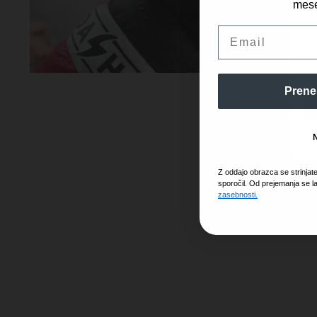
mese
dos
obd
Email
mes
in 
Prene
Z oddajo obrazca se strinjat
sporočil. Od prejemanja se l
zasebnosti.