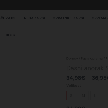
AČE ZA PSE
NEGA ZA PSE
OVRATNICE ZA PSE
OPREMA 
BLOG
Dashi
Domov
/
Pasja oprema
/
P
anorak
Dashi anorak S
Stripes
Vijolično/
34,98
€
–
36,95
Črna
Velikost
količina
S
M
L