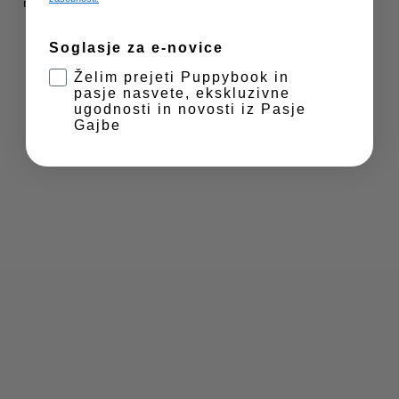
nabiralnik. Več o tem v naši
Politiki zasebnosti.
Zasebnost in piškotki
Valjček za odstranjevanje pasje dlake PELU PET
Soglasje za e-novice
4,99
€
Želim prejeti Puppybook in
pasje nasvete, ekskluzivne
ugodnosti in novosti iz Pasje
Gajbe