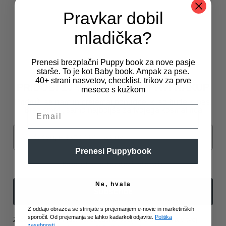
Pravkar dobil
Skodelica Dog Mom – siva
mladička?
26,90
€
Prenesi brezplačni Puppy book za nove pasje
starše. To je kot Baby book. Ampak za pse.
Spoštujemo vašo zasebnost
40+ strani nasvetov, checklist, trikov za prve
PRIDOBI 10 % POPUST NA PRVI NAKUP
mesece s kužkom
Pridruži se nam in prejemaj ponudbe, ki so hude k' pes.
Za zagotavljanje najboljših izkušenj uporabljamo piškotke, ki služijo
Email
Brez smeti, samo najboljše za tvojega kosmatinca
shranjevanju in/ali dostopu do podatkov o napravi. Soglasje za te
tehnologije nam bo omogočilo obdelavo podatkov, kot so vedenje pri
Email
brskanju ali edinstveni ID-ji, na tem spletnem mestu. Neprivolitev ali
preklic privolitve lahko negativno vpliva na nekatere zmožnosti in
funkcije.
Prenesi Puppybook
Kadarkoli se lahko odjaviš od novičk.
Ne, hvala
Sprejmi
Subscribe
Z oddajo obrazca se strinjate s prejemanjem e-novic in marketinških
Prikaz nastavitev
sporočil. Od prejemanja se lahko kadarkoli odjavite.
Politika
Z oddajo se strinjaš, da občasno pošljemo sporočila v tvoj
zasebnosti.