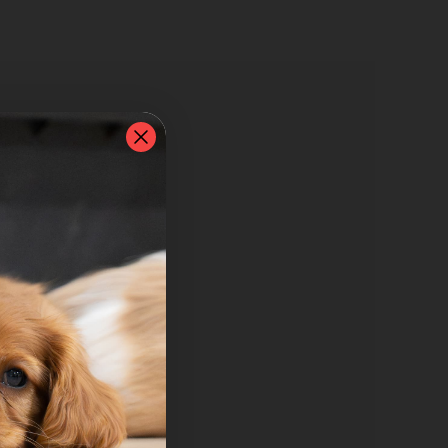
ali
em
sti