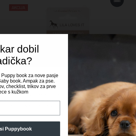
AKCIJA
kar dobil
adička?
Spoštujemo vašo zasebnost
i Puppy book za nove pasje
t Baby book. Ampak za pse.
v, checklist, trikov za prve
zagotavljanje najboljših izkušenj uporabljamo piškotke, ki služijo shranjevanju in/
ce s kužkom
topu do podatkov o napravi. Soglasje za te tehnologije nam bo omogočilo
elavo podatkov, kot so vedenje pri brskanju ali edinstveni ID-ji, na tem spletn
tu. Neprivolitev ali preklic privolitve lahko negativno vpliva na nekatere zmožno
funkcije.
si Puppybook
Sprejmi
Prikaz nastavitev