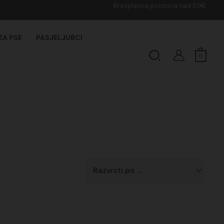
Brezplačna poštnina nad 69€
ZA PSE
PASJELJUBCI
Search
0