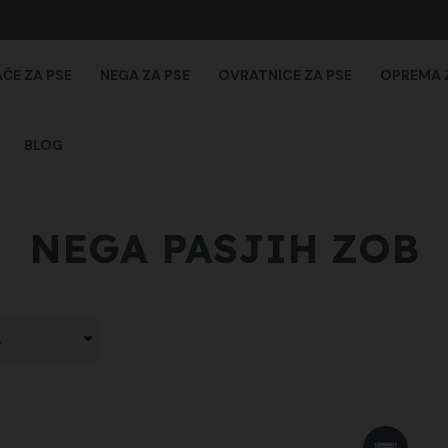
AČE ZA PSE
NEGA ZA PSE
OVRATNICE ZA PSE
OPREMA 
BLOG
NEGA PASJIH ZOB
.