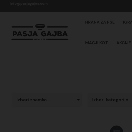
Skip
info@pasjagajba.com
to
content
HRANA ZA PSE
IGR
MAČJI KOT
AKCIJE
Izberi znamko ...
Izberi kategorijo ..