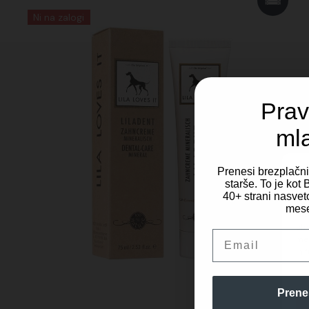
Ni na zalogi
Prav
ml
Prenesi brezplačn
starše. To je ko
40+ strani nasveto
Za 
mese
dos
obd
Email
mes
in 
Prene