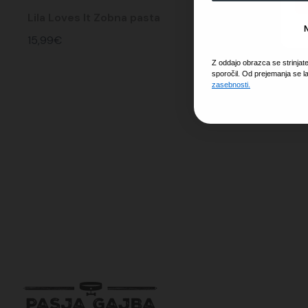
Lila Loves It Zobna pasta
15,99
€
Z oddajo obrazca se strinjat
sporočil. Od prejemanja se l
zasebnosti.