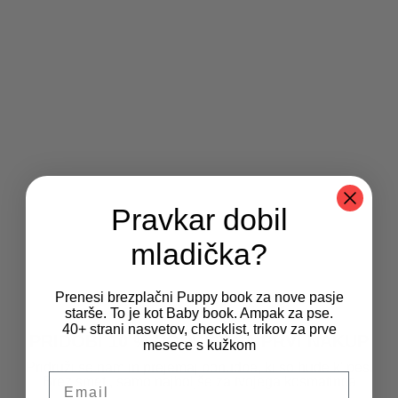
a
2
:
,
Zee.dog grizalo Brain Dead
1
5
3
9
16,99
€
,
€
9
.
9
€
.
Pravkar dobil
mladička?
Prenesi brezplačni Puppy book za nove pasje
starše. To je kot Baby book. Ampak za pse.
Spoštujemo vašo zasebnost
40+ strani nasvetov, checklist, trikov za prve
PRIDOBI 10 % POPUST NA PRVI NAKUP
mesece s kužkom
Pridruži se nam in prejemaj ponudbe, ki so hude k' pes.
Za zagotavljanje najboljših izkušenj uporabljamo piškotke, ki služijo
Email
Brez smeti, samo najboljše za tvojega kosmatinca
shranjevanju in/ali dostopu do podatkov o napravi. Soglasje za te