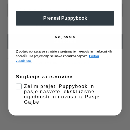
tehnologije nam bo omogočilo obdelavo podatkov, kot so vedenje pri
Email
brskanju ali edinstveni ID-ji, na tem spletnem mestu. Neprivolitev ali
Zee.dog grizalo Brain Freeze
preklic privolitve lahko negativno vpliva na nekatere zmožnosti in
funkcije.
16,99
€
Prenesi Puppybook
Kadarkoli se lahko odjaviš od novičk.
Ne, hvala
Sprejmi
Subscribe
Z oddajo obrazca se strinjate s prejemanjem e-novic in marketinških
Prikaz nastavitev
sporočil. Od prejemanja se lahko kadarkoli odjavite.
Politika
Z oddajo se strinjaš, da občasno pošljemo sporočila v tvoj
zasebnosti.
nabiralnik. Več o tem v naši
Politiki zasebnosti.
Zasebnost in piškotki
Soglasje za e-novice
Želim prejeti Puppybook in
pasje nasvete, ekskluzivne
ugodnosti in novosti iz Pasje
Gajbe