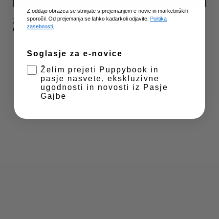
3
i
,
Z oddajo obrazca se strinjate s prejemanjem e-novic in marketinških
Prikaz nastavitev
r
sporočil. Od prejemanja se lahko kadarkoli odjavite.
Politika
5
Z oddajo se strinjaš, da občasno pošljemo sporočila v tvoj
a
zasebnosti.
nabiralnik. Več o tem v naši
Politiki zasebnosti.
0
z
Zasebnost in piškotki
€
p
Soglasje za e-novice
o
n
Želim prejeti Puppybook in
:
pasje nasvete, ekskluzivne
ugodnosti in novosti iz Pasje
o
Gajbe
d
1
9
Zee.dog ovratnica za psa GLITCH ERROR#502
,
5
C
19,50
€
–
23,50
€
0
e
€
n
d
o
o
v
2
n
3
i
,