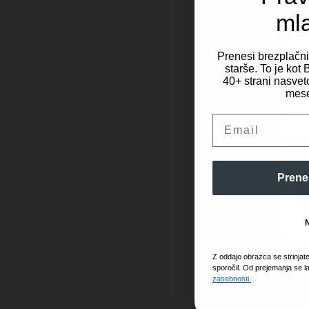
ml
Prenesi brezplačn
starše. To je ko
40+ strani nasveto
Za 
mese
dos
obd
Email
mes
in 
Prene
Z oddajo obrazca se strinjat
sporočil. Od prejemanja se l
zasebnosti.