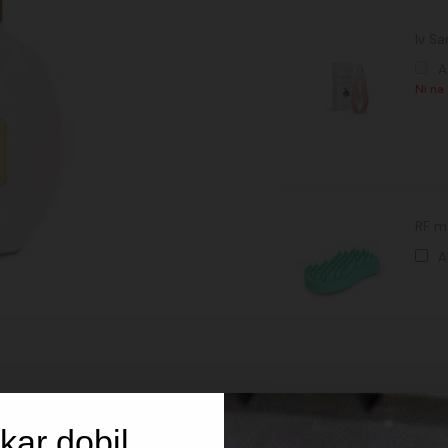
količina
Iv S
A
Ni na
RF m
A
Lila 
kar dobil
A