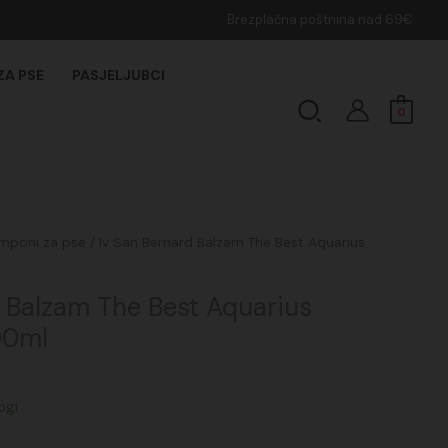
Brezplačna poštnina nad 69€
ZA PSE
PASJELJUBCI
Search
0
renutna
mponi za pse
/ Iv San Bernard Balzam The Best Aquarius
ena
:
d Balzam The Best Aquarius
1,20€.
00ml
ogi