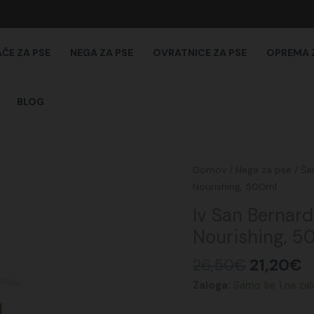
AČE ZA PSE
NEGA ZA PSE
OVRATNICE ZA PSE
OPREMA 
BLOG
Izvirna
T
Iv
Domov
/
Nega za pse
/
Ša
cena
c
San
Nourishing, 500ml
je
je
Bernard
Iv San Bernar
bila:
2
Balzam
Nourishing, 5
26,50€.
The
Best
26,50
€
21,20
€
Aquarius
Zaloga:
Samo še 1 na zal
Nourishing,
500ml