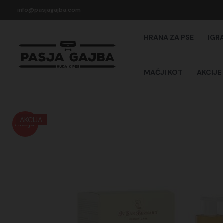
Skip
info@pasjagajba.com
to
content
HRANA ZA PSE
IGR
MAČJI KOT
AKCIJE
AKCIJA
Akcija!