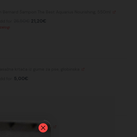
Izvirna
Trenutna
an Bernard Šampon The Best Aquarius Nourishing, 550ml
cena
cena
je
je:
26,50
€
21,20
€
dd for
bila:
21,20€.
26,50€.
 zalogi
asažna krtača iz gume za pse, globinska
5,00
€
dd for
Izvirna
Trenutna
Loves It Klešče za kremplje
cena
cena
je
je:
16,90
€
3,38
€
dd for
bila:
3,38€.