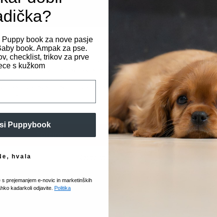
Ni na
adička?
Spoštujemo vašo zasebnost
i Puppy book za nove pasje
t Baby book. Ampak za pse.
v, checklist, trikov za prve
Dodaj v gajbo
zagotavljanje najboljših izkušenj uporabljamo piškotke, ki služijo shranjevanju in/
ce s kužkom
topu do podatkov o napravi. Soglasje za te tehnologije nam bo omogočilo
elavo podatkov, kot so vedenje pri brskanju ali edinstveni ID-ji, na tem spletn
tu. Neprivolitev ali preklic privolitve lahko negativno vpliva na nekatere zmožno
funkcije.
Tehnične lastnosti
si Puppybook
Velikost: 500ml
Sprejmi
Prikaz nastavitev
Aquarius balzam z izvlečk
Ne, hvala
Zasebnost in piškotki
mačk. Polifenoli, ki jih n
radikali, dlaki dajejo sija
e s prejemanjem e-novic in marketinških
kolagena.
ahko kadarkoli odjavite.
Politika
KORISTI IN PREDNOSTI: