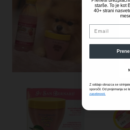
Prenesi brezplačn
starše. To je ko
40+ strani nasveto
Za 
mese
dos
obd
Email
mes
in 
Prene
Z oddajo obrazca se strinjat
sporočil. Od prejemanja se l
zasebnosti.