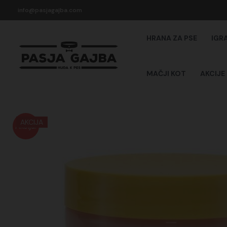
Skip
info@pasjagajba.com
to
content
HRANA ZA PSE
IGR
MAČJI KOT
AKCIJE
AKCIJA
Akcija!