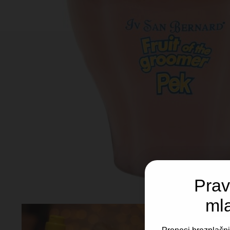
Prav
ml