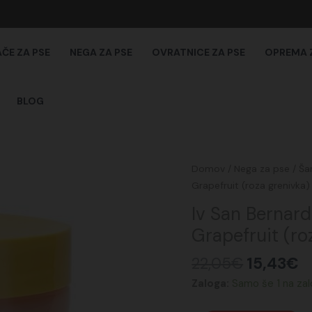
AČE ZA PSE
NEGA ZA PSE
OVRATNICE ZA PSE
OPREMA 
BLOG
Izvirna
T
Iv
Domov
/
Nega za pse
/
Ša
cena
c
San
Grapefruit (roza grenivka
je
je
Bernard
Iv San Bernard
bila:
1
Pek
Grapefruit (r
22,05€.
Maska
za
22,05
€
15,43
€
pasjo
Zaloga:
Samo še 1 na zal
dlako
Pink