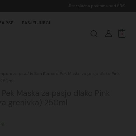
Brezplačna poštnina nad 69€
ZA PSE
PASJELJUBCI
Search
0
renutna
mponi za pse
/ Iv San Bernard Pek Maska za pasjo dlako Pink
ena
) 250ml
:
 Pek Maska za pasjo dlako Pink
5,43€.
oza grenivka) 250ml
ogi