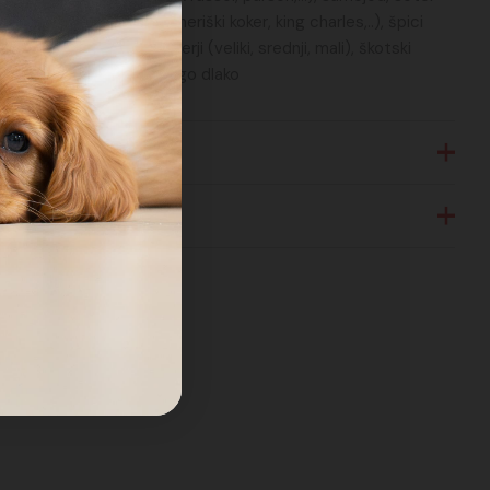
panjeli (angleški koker, ameriški koker, king charles,..), špici
ednji, mali, volčji,…), šnavcerji (veliki, srednji, mali), škotski
ali
ter mešanci s srednje dolgo dlako
em
sti
lako svojega kužka naneseš masko in jo nežno vmasiraš za
jši učinek masko pusti na kožuščku stati 5-10min in temeljito