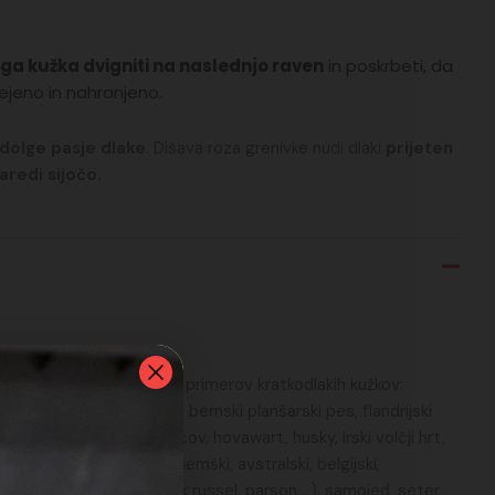
ega kužka dvigniti na naslednjo raven
in poskrbeti, da
rejeno in nahranjeno.
dolge pasje dlake
. Dišava roza grenivke nudi dlaki
prijeten
aredi sijočo.
ake svojega kužka? Nekajo primerov kratkodlakih kužkov:
edale terier, bernardinec, bernski planšarski pes, flandrijski
čivava (dolgodlaka), čov čov, hovawart, husky, irski volčji hrt,
ovofundlandec, ovčarji (nemški, avstralski, belgijski,
erier, resasti terierji (jack russel, parson,…), samojed, seter