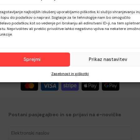
for:
zagotavljanje najboljših izkušenj uporabljamo piškotke, ki služijo shranjevanju in/
topu do podatkov o napravi. Soglasje za te tehnologije nam bo omogočilo
elavo podatkov, kot so vedenje pri brskanju ali edinstveni ID-ji, na tem spletn
tu. Neprivolitev ali preklic privolitve lahko negativno vpliva na nekatere zmožno
funkcije.
Sprejmi
Prikaz nastavitev
Zasebnost in piškotki
Postani pasjegajbec in se prijavi na e-novičke​
Elektronski
naslov
*