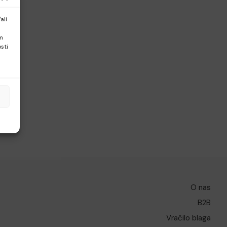
ali
em
sti
O nas
B2B
Vračilo blaga