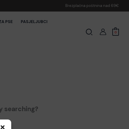
Brezplačna poštnina nad 69€
ZA PSE
PASJELJUBCI
Search
0
ry searching?