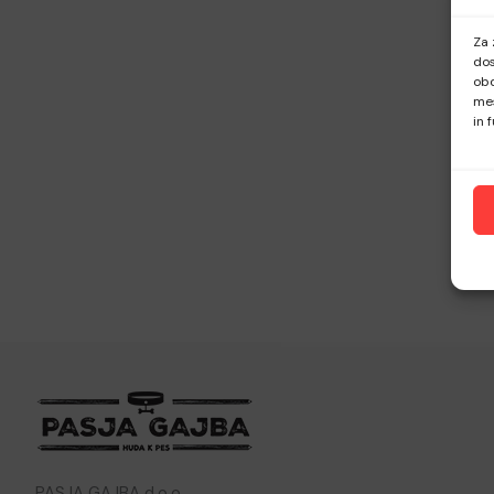
Za 
dos
obd
mes
in 
PASJA GAJBA d.o.o.