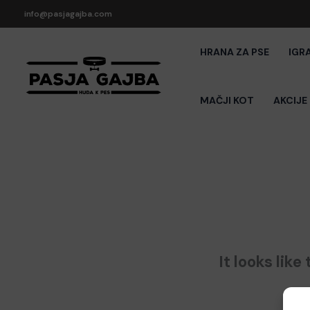
Skip
info@pasjagajba.com
to
content
HRANA ZA PSE
IGR
MAČJI KOT
AKCIJE
It looks lik