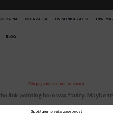
AČE ZA PSE
NEGA ZA PSE
OVRATNICE ZA PSE
OPREMA 
BLOG
This page doesn't seem to exist.
e the link pointing here was faulty. Maybe t
Spoštujemo vašo zasebnost
Search