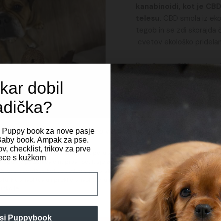
kanabinoidi, kot je CBD
telesu.
CBD smola iz ekol
tegob in se zdi skorajda 
cvetov ekološko pridelan
Posušene vršičke nato oči
lahko pripraviš najboljši k
kar dobil
temperaturah predelaš 
kanabinoida CBD.
adička?
CBD smola, je zelo priporo
Spoštujemo vašo zasebnost
i Puppy book za nove pasje
t Baby book. Ampak za pse.
Preprečujejo nastanek
v, checklist, trikov za prve
zagotavljanje najboljših izkušenj uporabljamo piškotke, ki služijo shranjevanju in/
ce s kužkom
Pomaga pri kroničnih i
topu do podatkov o napravi. Soglasje za te tehnologije nam bo omogočilo
elavo podatkov, kot so vedenje pri brskanju ali edinstveni ID-ji, na tem spletn
Kombinacija CBD-ja s
tu. Neprivolitev ali preklic privolitve lahko negativno vpliva na nekatere zmožno
6), pomaga pri težavah
funkcije.
Pomaga pri prebavnih m
Izboljšuje spanec in vi
si Puppybook
Koristne so pred in po