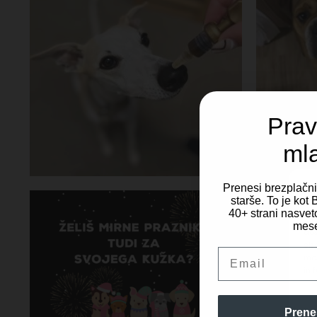
Prav
ml
Prenesi brezplačn
starše. To je ko
40+ strani nasveto
Za 
mese
dos
obd
Email
mes
in 
Prene