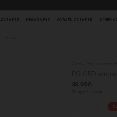
AČE ZA PSE
NEGA ZA PSE
OVRATNICE ZA PSE
OPREMA 
BLOG
PG
Domov
/
Hrana za pse
/
Do
CBD
PG CBD smola
smola
za
39,95
€
pse
Zaloga:
Na zalogi
45%
količina
-
+
Do