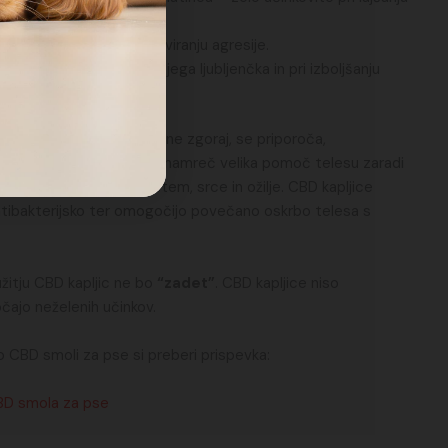
manjševanju stresa in zaviranju agresije.
ri težavah s sklepi tvojega ljubljenčka in pri izboljšanju
nih težav, kot so opisane zgoraj, se priporoča,
za ohranjanje zdravja. So namreč velika pomoč telesu zaradi
ih, ki krepijo imunski sistem, srce in ožilje. CBD kapljice
antibakterijsko ter omogočijo povečano oskrbo telesa s
užitju CBD kapljic ne bo
“zadet”
. CBD kapljice niso
čajo neželenih učinkov.
o CBD smoli za pse si preberi prispevka:
CBD smola za pse