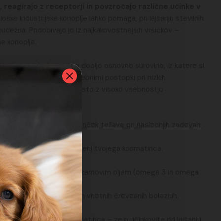
, reagirajo z receptorji in povzročajo različne učinke v
oške industrijske konoplje lahko pomaga, pri lajšanju številnih
čudežna. Pridobivajo jo iz najkakovostnejših vršičkov –
e konoplje.
stijo s stebel, ter tako dobijo osnovno surovino, iz katere si
onopljin čaj ali pa jo s posebnimi postopki pri nizkih
v
konopljino smolo
– pasto z visoko vsebnostjo
čljiva, če ima tvoj ljubljenček težave pri naslednjih zadevah:
 tumorjev in rakavih obolenj tvojega kosmatinca.
ali
n akutnih tegobah.
em
 kokosovim, lanenim in sezamovim oljem (omega 3 in omega
sti
 s kožo in dlako.
otnjah, izgubi apetita in vnetnih črevesnih boleznih.
ša raven energije.
 operacijah tvojega kosmatinca – zelo učinkovite pri lajšanju