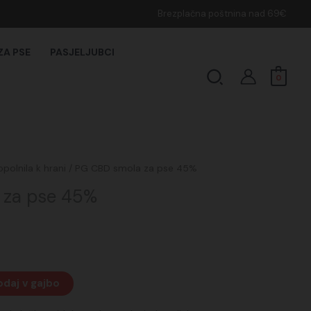
Brezplačna poštnina nad 69€
ZA PSE
PASJELJUBCI
Search
0
polnila k hrani
/ PG CBD smola za pse 45%
 za pse 45%
daj v gajbo