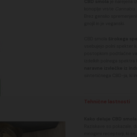
CBD smola
je narejena i
konoplje vrste
Cannabis 
Brez gensko spremenjenih
gnojil in je veganski.
CBD smola
širokega spe
vsebujejo polni spekter k
postopkom podtlačne vaku
izdelkih polnega spektra 
naravne izvlečke iz ind
sintetičnega CBD-ja, ki i
Tehnične lastnosti
Kako deluje CBD smola 
Raziskave so pokazale, d
mnogimi receptorji, ki se