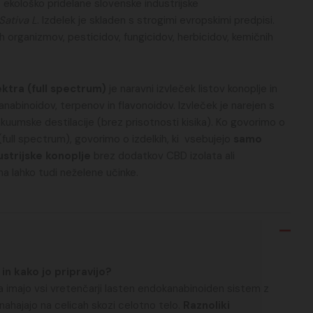
z ekološko pridelane slovenske industrijske
Sativa L
. Izdelek je skladen s strogimi evropskimi predpisi.
 organizmov, pesticidov, fungicidov, herbicidov, kemičnih
ktra (full spectrum)
je naravni izvleček listov konoplje in
anabinoidov, terpenov in flavonoidov. Izvleček je narejen s
umske destilacije (brez prisotnosti kisika). Ko govorimo o
(full spectrum), govorimo o izdelkih, ki vsebujejo
samo
ustrijske konoplje
brez dodatkov CBD izolata ali
ma lahko tudi neželene učinke.
in kako jo pripravijo?
a imajo vsi vretenčarji lasten endokanabinoiden sistem z
 nahajajo na celicah skozi celotno telo.
Raznoliki