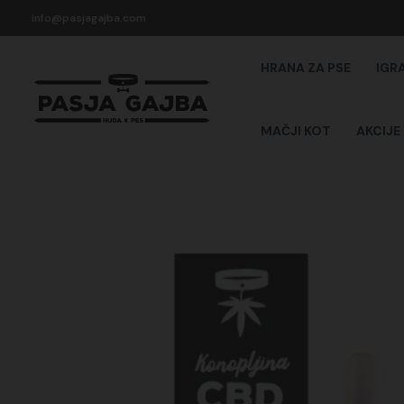
Skip
info@pasjagajba.com
to
content
HRANA ZA PSE
IGR
MAČJI KOT
AKCIJE