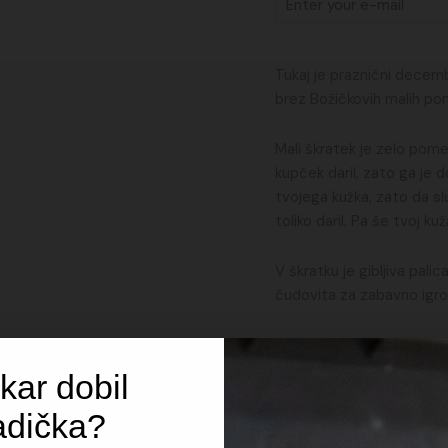
Tukaj je praznični decembe
brez Božičkovih malih po
Mali škratek je zelo pom
kupček daril, zato ga je 
tvojega kužka, zato da s
toliko daril. Pa še tvoj k
V škratku je gibljiva pali
čudovita za zabavno igro
kar dobil
Tehnične lastnosti
adička?
Lastnosti: