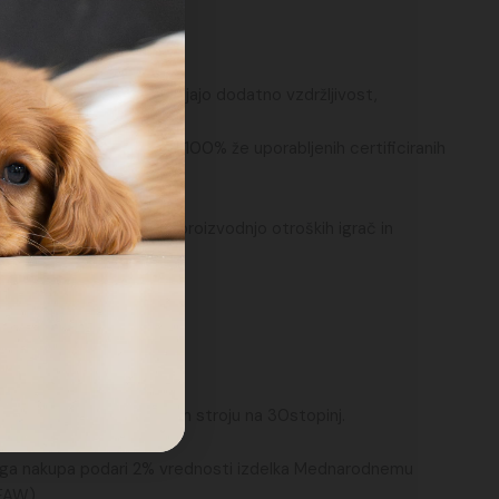
ali
dvojni robovi, ki zagotavljajo dodatno vzdržljivost,
em
sti
PlanetFill), ki je izdelan in 100% že uporabljenih certificiranih
 standarde kakovosti za proizvodnjo otroških igrač in
Igrača je pralna v pralnem stroju na 30stopinj.
kega nakupa podari 2% vrednosti izdelka Mednarodnemu
IFAW).