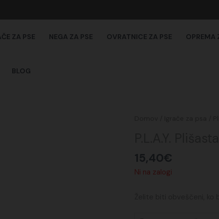
AČE ZA PSE
NEGA ZA PSE
OVRATNICE ZA PSE
OPREMA 
BLOG
Domov
/
Igrače za psa
/
P
P.L.A.Y. Plišas
15,40
€
Ni na zalogi
Želite biti obveščeni, ko