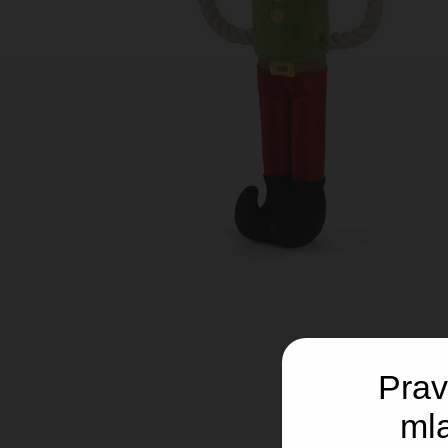
Prav
ml