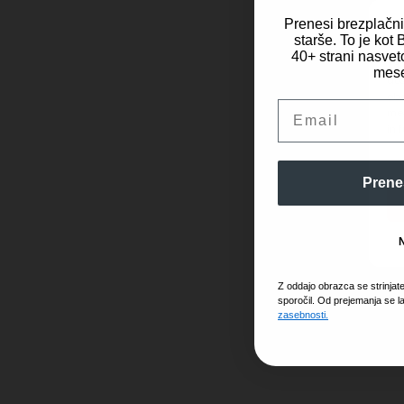
Prenesi brezplačn
starše. To je ko
40+ strani nasveto
Za 
mese
dos
obd
Email
mes
in 
Prene
Z oddajo obrazca se strinjat
sporočil. Od prejemanja se l
zasebnosti.