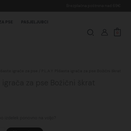
Brezplačna poštnina nad 69€
ZA PSE
PASJELJUBCI
Search
0
lišaste igrače za pse
/ P.L.A.Y. Plišasta igrača za pse Božični škrat
ta igrača za pse Božični škrat
 bo izdelek ponovno na voljo?