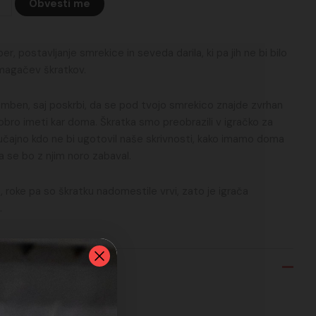
Obvesti me
r, postavljanje smrekice in seveda darila, ki pa jih ne bi bilo
magačev škratkov.
emben, saj poskrbi, da se pod tvojo smrekico znajde zvrhan
dobro imeti kar doma. Škratka smo preobrazili v igračko za
lučajno kdo ne bi ugotovil naše skrivnosti, kako imamo doma
uža se bo z njim noro zabaval.
ca, roke pa so škratku nadomestile vrvi, zato je igrača
.