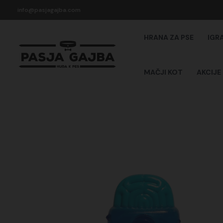
Skip
info@pasjagajba.com
to
content
HRANA ZA PSE
IGR
MAČJI KOT
AKCIJE