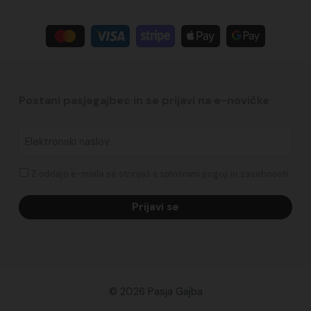
Postani pasjegajbec in se prijavi na e-novičke​
Elektronski
naslov
*
Soglasje
Z oddajo e-maila se strinjaš s splošnimi pogoji in zasebnosti.
Prijavi se
© 2026 Pasja Gajba