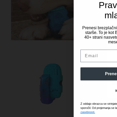
Prav
ml
Prenesi brezplačn
starše. To je ko
40+ strani nasveto
Za 
mese
dos
obd
Email
mes
in 
Prene
Z oddajo obrazca se strinjat
sporočil. Od prejemanja se l
zasebnosti.