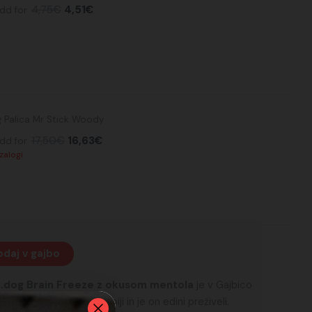
je
je:
4,75
€
4,51
€
dd for
bila:
4,51€.
4,75€.
Izvirna
Trenutna
 Palica Mr Stick Woody
cena
cena
je
je:
17,50
€
16,63
€
dd for
bila:
16,63€.
17,50€.
 zalogi
daj v gajbo
.dog Brain Freeze z okusom mentola
je v Gajbico
ta, kjer živijo samo zombiji in je on edini preživeli.