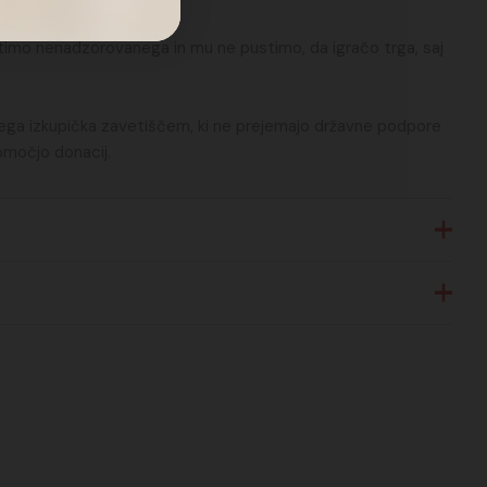
ustimo nenadzorovanega in mu ne pustimo, da igračo trga, saj
ega izkupička zavetiščem, ki ne prejemajo državne podpore
pomočjo donacij.