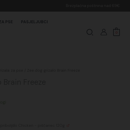
Brezplačna poštnina nad 69€
ZA PSE
PASJELJUBCI
Search
0
rizala za pse
/ Zee.dog grizalo Brain Freeze
o Brain Freeze
ogi
Izvirna
Trenutna
 priboljški Chicken - piščanec 120g
cena
cena