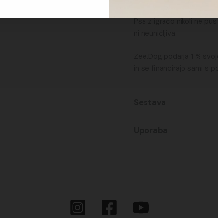
Psa z igračo nikoli ne p
ni neuničljiva.
Zee.Dog podarja 1 % svoj
in se financirajo sami s 
Sestava
Uporaba