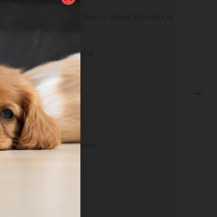
e gume in najlona, ki ima okus po slanini, ki posrkbi za
 kužka.
rave dlesni na zabaven način!
ali
em
sti
slanini
žke in njihove žvečilne navade
rne gume in najlona