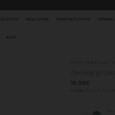
AČE ZA PSE
NEGA ZA PSE
OVRATNICE ZA PSE
OPREMA 
BLOG
Zee.dog
Domov
/
Igrače za psa
/
G
grizalo
Zee.dog grizal
Brain
Freeze
16,99
€
količina
Zaloga:
Samo še 2 na zal
Prins