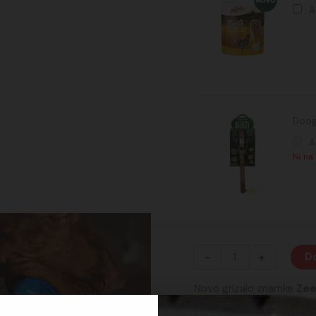
A
Doog
A
Ni na
-
+
Do
Novo grizalo znamke
Zee
priletelo direktno iz plane