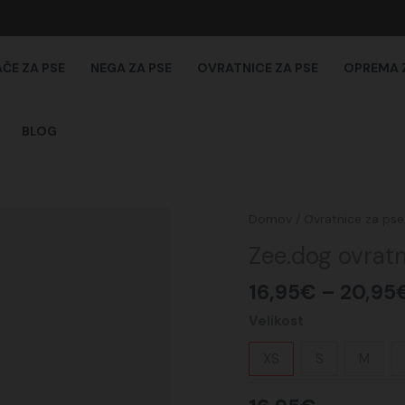
AČE ZA PSE
NEGA ZA PSE
OVRATNICE ZA PSE
OPREMA 
BLOG
Zee.dog
Domov
/
Ovratnice za pse
ovratnica
Zee.dog ovratn
za
psa,
16,95
€
–
20,95
FRITZ
Velikost
količina
XS
S
M