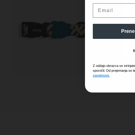
obd
Email
mes
in 
Prene
Z oddajo obrazca se strinjat
sporočil. Od prejemanja se l
zasebnosti.