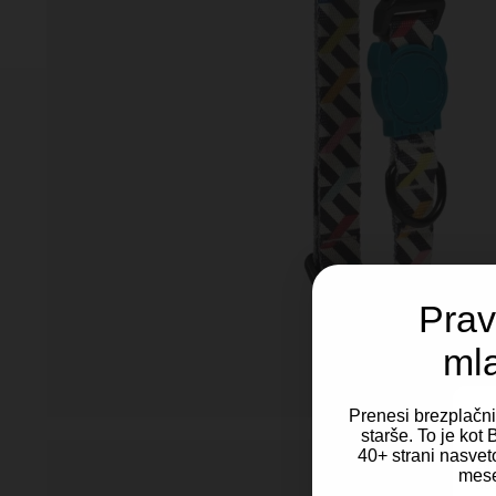
Prav
ml
Prenesi brezplačn
starše. To je ko
40+ strani nasveto
Za 
mese
dos