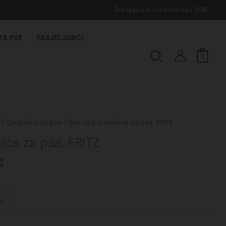
Brezplačna poštnina nad 69€
ZA PSE
PASJELJUBCI
Search
0
Cenovni
/
Ovratnice za pse
/ Zee.dog ovratnica za psa, FRITZ
razpon:
ica za psa, FRITZ
od
16,95€
€
do
20,95€
L