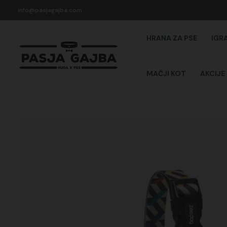
Skip
info@pasjagajba.com
to
content
HRANA ZA PSE
IGR
MAČJI KOT
AKCIJE