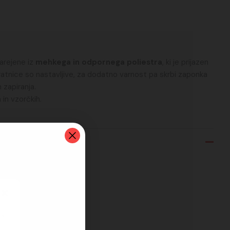
arejene iz
mehkega in odpornega poliestra
, ki je prijazen
atnice so nastavljive, za dodatno varnost pa skrbi zaponka
zapiranja.
 in vzorčkih.
ali