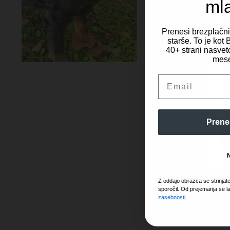
ml
Prenesi brezplačn
starše. To je ko
40+ strani nasveto
Za 
mese
dos
obd
Email
mes
in 
Prene
Z oddajo obrazca se strinjat
sporočil. Od prejemanja se l
zasebnosti.