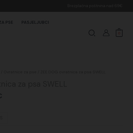
Brezplačna poštnina nad 69€
ZA PSE
PASJELJUBCI
Search
0
Cenovni
/
Ovratnice za pse
/ ZEE.DOG ovratnica za psa SWELL
razpon:
tnica za psa SWELL
od
16,95€
€
do
23,50€
S