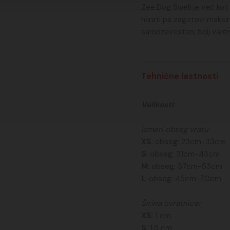
Zee.Dog Swell je več kot l
hkrati pa zagotovi maksi
samozavesten, bolj varen
Tehnične lastnosti
Velikosti:
izmeri obseg vratu
XS
: obseg: 23cm-33cm
S
: obseg: 31cm-43cm
M
: obseg: 37cm-53cm
L
: obseg: 45cm-70cm
Širina ovratnice:
XS
: 1 cm
S
: 1,5 cm