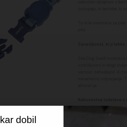
valovitim dizajnom v kont
izstopajo, in lastnike, ki
To ni le ovratnica za pse 
pes.
Zanesljivost, ki ji lahk
Zee.Dog Swell ovratnica j
vzdržljivosti in dolgi živ
varnost zahvaljujoč 4-to
nenamerno odpenjanje. T
aktiven je.
Kakovostna izdelava z m
Trpežen in mehek poli
kar dobil
Zaponka z varnostni