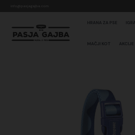
Skip
info@pasjagajba.com
to
content
HRANA ZA PSE
IGR
MAČJI KOT
AKCIJE