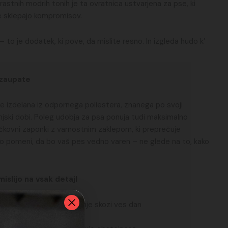
rastnih modrih tonih je ta ovratnica ustvarjena za pse, ki
 ne sklepajo kompromisov.
– to je dodatek, ki pove, da mislite resno. In izgleda hudo k’
o zaupate
e izdelana iz odpornega poliestera, znanega po svoji
ljenjski dobi. Poleg udobja za psa ponuja tudi maksimalno
čkovni zaponki z varnostnim zaklepom, ki preprečuje
o pomeni, da bo vaš pes vedno varen – ne glede na to, kako
islijo na vsak detajl
ester – udoben za nošenje skozi ves dan
m 4-točkovnim zaklepom