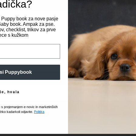
Gumijast logotip Zee.
adička?
Primerna za vsakodnev
Svež, a umirjen valovi
Spoštujemo vašo zasebnost
i Puppy book za nove pasje
t Baby book. Ampak za pse.
Swell dizajn – sodobna
v, checklist, trikov za prve
zagotavljanje najboljših izkušenj uporabljamo piškotke, ki služijo shranjevanju in/
ce s kužkom
topu do podatkov o napravi. Soglasje za te tehnologije nam bo omogočilo
elavo podatkov, kot so vedenje pri brskanju ali edinstveni ID-ji, na tem spletn
Ovratnica Swell prinaša s
tu. Neprivolitev ali preklic privolitve lahko negativno vpliva na nekatere zmožno
modre barve. Valovit vzor
funkcije.
okolju – naj bo to mestna 
karakterjem in za lastnik
si Puppybook
Sprejmi
Prikaz nastavitev
Zakaj izbrati Swell ovr
Ne, hvala
Zasebnost in piškotki
Varna in udobna izbir
Edinstven dizajn, ki p
e s prejemanjem e-novic in marketinških
Varnostna zaponka za
ahko kadarkoli odjavite.
Politika
Trpežna, pralna in en
Izgled, ki je hud k’ pes