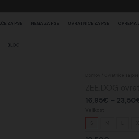
AČE ZA PSE
NEGA ZA PSE
OVRATNICE ZA PSE
OPREMA 
BLOG
ZEE.DOG
Domov
/
Ovratnice za pse
ovratnica
ZEE.DOG ovra
za
psa
16,95
€
–
23,50
SWELL
Velikost
količina
S
M
L
X