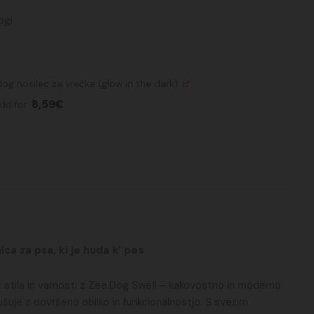
ogi
dog nosilec za vrečke (glow in the dark)
8,59
€
dd for
ca za psa, ki je huda k’ pes
z stila in varnosti z Zee.Dog Swell – kakovostno in moderno
ušuje z dovršeno obliko in funkcionalnostjo. S svežim