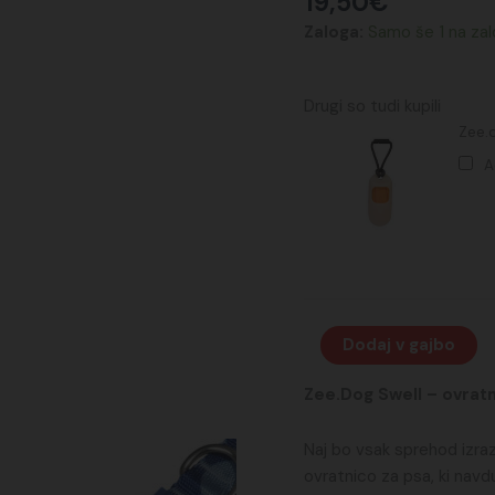
19,50
€
Zaloga:
Samo še 1 na zal
Drugi so tudi kupili
Zee.
A
Dodaj v gajbo
Zee.Dog Swell – ovratni
Naj bo vsak sprehod izra
ovratnico za psa, ki navd