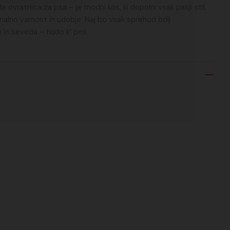
e ovratnica za psa – je modni kos, ki dopolni vsak pasji stil,
malno varnost in udobje. Naj bo vsak sprehod bolj
 in seveda – hudo k’ pes.