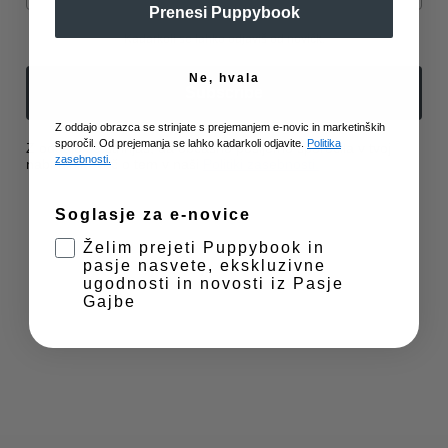
funkcije.
–
L
: 2,5 cm
Prenesi Puppybook
dolžina povodca:
Kadarkoli se lahko odjaviš od novičk.
–
S
: 120 cm
–
L
: 120 cm
Ne, hvala
Sprejmi
Subscribe
Z oddajo obrazca se strinjate s prejemanjem e-novic in marketinških
Prikaz nastavitev
sporočil. Od prejemanja se lahko kadarkoli odjavite.
Politika
Z oddajo se strinjaš, da občasno pošljemo sporočila v tvoj
Zee.Dog podarja 1 % svojega izkupička zavetiščem, ki ne
zasebnosti.
nabiralnik. Več o tem v naši
Politiki zasebnosti.
Zasebnost in piškotki
prejemajo državne podpore in se financirajo sami s
pomočjo donacij.
Soglasje za e-novice
Želim prejeti Puppybook in
pasje nasvete, ekskluzivne
ugodnosti in novosti iz Pasje
Gajbe
Sestava
Lastnosti:
Uporaba
– narejen iz mehkega poliestra
– 360 stopinjsko vrtenje zaponke
– varnostni zatič pri zaponki poskrbi za dodatno varnost