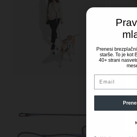
Prav
ml
Prenesi brezplačn
starše. To je ko
40+ strani nasveto
Za 
mese
dos
obd
Email
mes
in 
Prene