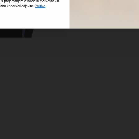
e s prejemanjem e-novic in marketinških
zaradi priročne sponke pa
ahko kadarkoli odjavite.
Politika