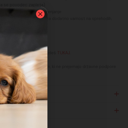
 da se povodec zapleta)
stavno pripenjanje in odpenjanje
emu varnostnega zatiča, za dodatno varnost na sprehodih.
cm do 240cm.
različnih barvah, ki jih najdeš
TUKAJ
.
ali
ega izkupička zavetiščem, ki ne prejemajo državne podpore
em
pomočjo donacij.
sti
4 različne načine: na pasu, rami ali kot navaden povodec,