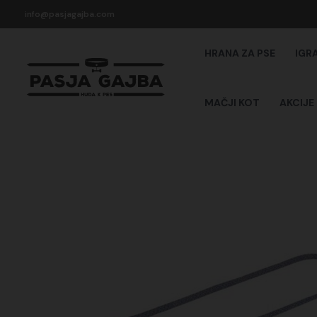
Skip
info@pasjagajba.com
to
content
HRANA ZA PSE
IGR
MAČJI KOT
AKCIJE