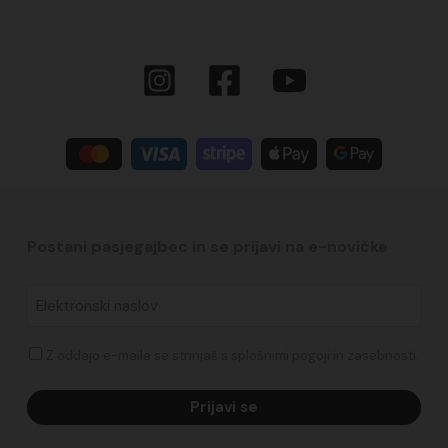
Postani pasjegajbec in se prijavi na e-novičke​
Elektronski
naslov
*
Soglasje
Z oddajo e-maila se strinjaš s splošnimi pogoji in zasebnosti.