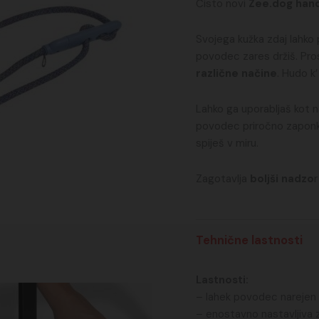
Čisto novi
Zee.dog han
Svojega kužka zdaj lahko 
povodec zares držiš. Pr
različne načine
. Hudo k’
Lahko ga uporabljaš kot n
povodec priročno zaponko
spiješ v miru.
Zagotavlja
boljši nadzo
Tehnične lastnosti
Lastnosti:
– lahek povodec narejen
– enostavno nastavljiva z