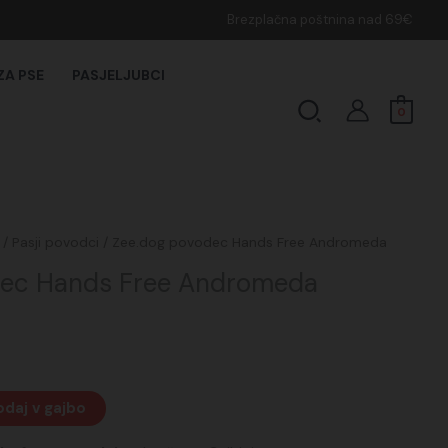
Brezplačna poštnina nad 69€
ZA PSE
PASJELJUBCI
Search
0
/
Pasji povodci
/ Zee.dog povodec Hands Free Andromeda
dec Hands Free Andromeda
daj v gajbo