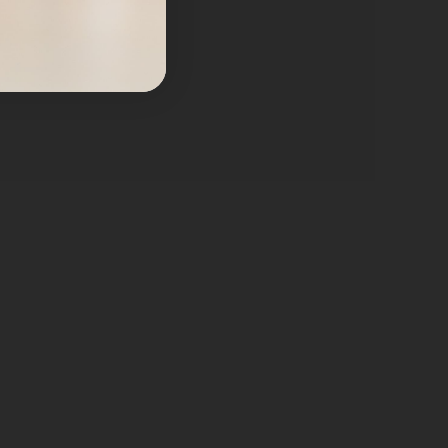
 ga lahko celo z lahkoto pripneš okoli mize.