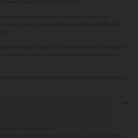
ds-free povodci
so končno v Gajbici.
pelješ na sprehod in ga imaš na povodcu brez, da bi
ostoročni povodec Gotham lahko uporabljaš na
najmanj 4
 pes.
avaden povodec, nosiš okoli pasu ali okoli telesa, ker pa ima
 z njo kužka z lahkoto zapneš okoli stola/mize in kavico
r nad kužkom in omogoča
prijetnejšo izkušnjo
na sprehodu.
 za prostoročne sprehode
aponka e.zee (zaponka, ki ti omogoči, da kužka lažje nekje