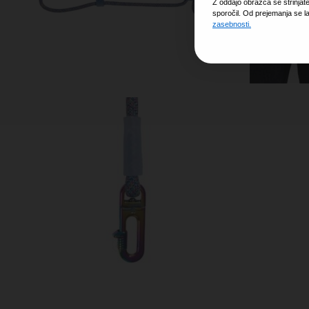
Z oddajo obrazca se strinjat
sporočil. Od prejemanja se l
zasebnosti.