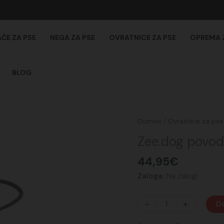
AČE ZA PSE
NEGA ZA PSE
OVRATNICE ZA PSE
OPREMA 
BLOG
Zee.dog
Domov
/
Ovratnice za pse
povodec
Zee.dog povo
Hands
Free
44,95
€
Andromeda
Zaloga:
Na zalogi
količina
-
+
Do