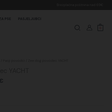
Brezplačna poštnina nad 69€
ZA PSE
PASJELJUBCI
Search
0
Cenovni
/
Pasji povodci
/ Zee.dog povodec YACHT
razpon:
dec YACHT
od
22,90€
€
do
29,50€