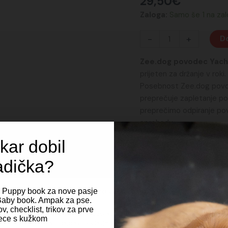
29,50
€
Zaloga:
Samo še 1 na zal
-
+
Do
Zee.dog povodec Yach
prijeten za držanje v roki.
Posebnost Zee.dog povo
preprečuje zapletanje p
preprečimo odpiranje po
sprehodu.
kar dobil
adička?
Tehnične lastnosti
Spoštujemo vašo zasebnost
i Puppy book za nove pasje
Velikost:
t Baby book. Ampak za pse.
širina povodca:
v, checklist, trikov za prve
zagotavljanje najboljših izkušenj uporabljamo piškotke, ki služijo shranjevanju in/
ce s kužkom
–
XS
: 1 cm
topu do podatkov o napravi. Soglasje za te tehnologije nam bo omogočilo