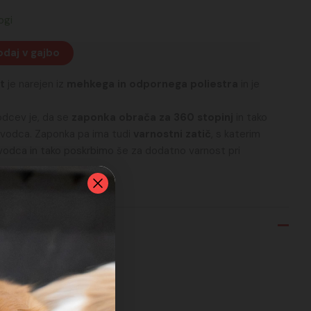
ogi
daj v gajbo
t
je narejen iz
mehkega in odpornega poliestra
in je
dcev je, da se
zaponka obrača za 360 stopinj
in tako
ovodca. Zaponka pa ima tudi
varnostni zatič
, s katerim
vodca in tako poskrbimo še za dodatno varnost pri
ali