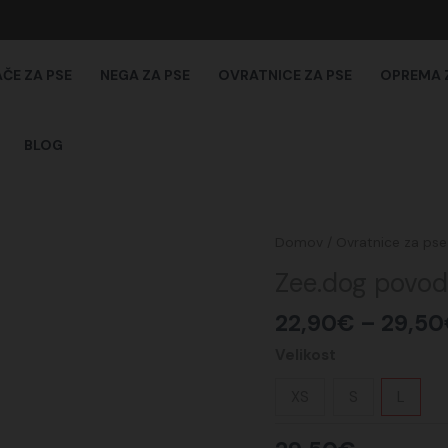
AČE ZA PSE
NEGA ZA PSE
OVRATNICE ZA PSE
OPREMA 
BLOG
Zee.dog
Domov
/
Ovratnice za pse
povodec
Zee.dog povo
YACHT
količina
22,90
€
–
29,50
Velikost
XS
S
L