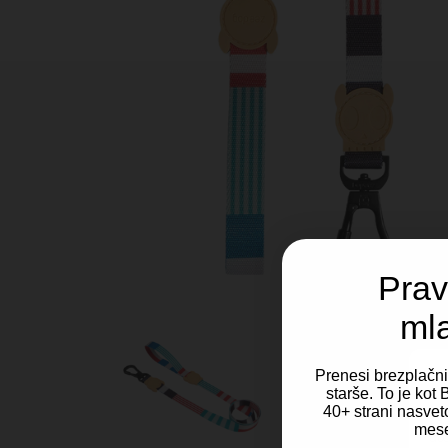
Prav
ml
Prenesi brezplačn
starše. To je ko
40+ strani nasveto
Za 
mese
dos