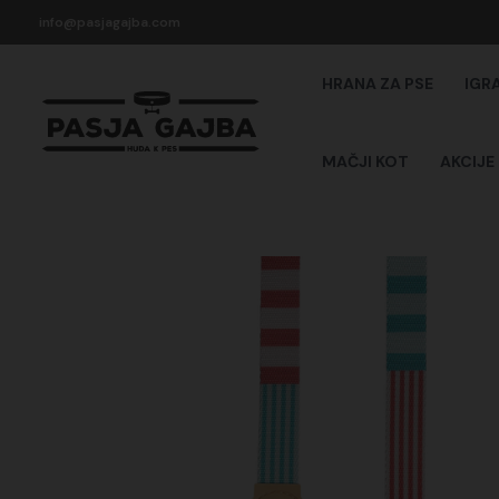
Skip
info@pasjagajba.com
to
content
HRANA ZA PSE
IGR
MAČJI KOT
AKCIJE