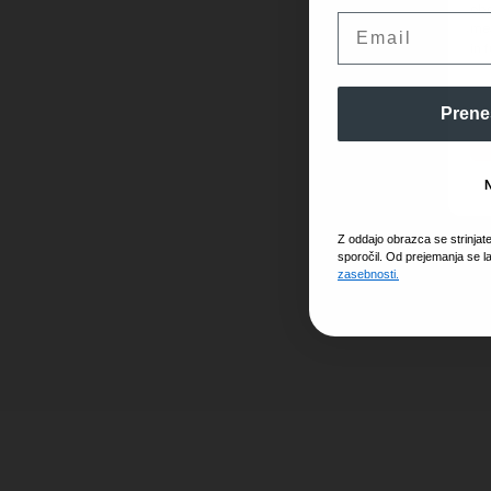
obd
Email
mes
in 
Prene
Z oddajo obrazca se strinjat
sporočil. Od prejemanja se l
zasebnosti.