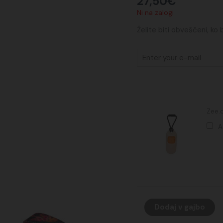
27,50
€
Ni na zalogi
Želite biti obveščeni, ko
Zee.
A
Dodaj v gajbo