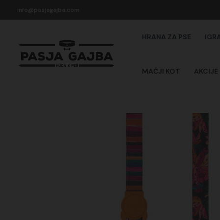
Skip
info@pasjagajba.com
to
content
HRANA ZA PSE
IGR
MAČJI KOT
AKCIJE