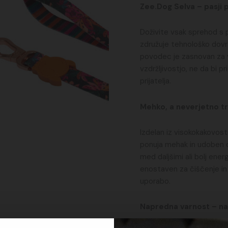
Zee.Dog Selva – pasji 
Doživite vsak sprehod s
združuje tehnološko dovrš
povodec je zasnovan za v
vzdržljivostjo, ne da bi p
prijatelja.
Mehko, a neverjetno t
Izdelan iz visokokakovos
ponuja mehak in udoben op
med daljšimi ali bolj ene
enostaven za čiščenje in
uporabo.
Napredna varnost – na