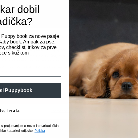
Povodec je opremljen z z
kar dobil
ima dodatni vijak za zakl
vseh situacijah. Ne glede
adička?
bo vaš pes vedno varno p
Spoštujemo vašo zasebnost
i Puppy book za nove pasje
Dolgotrajna vzdržljivo
t Baby book. Ampak za pse.
v, checklist, trikov za prve
zagotavljanje najboljših izkušenj uporabljamo piškotke, ki služijo shranjevanju in/
ce s kužkom
Ikonični gumijasti logoti
topu do podatkov o napravi. Soglasje za te tehnologije nam bo omogočilo
elavo podatkov, kot so vedenje pri brskanju ali edinstveni ID-ji, na tem spletn
šive, ki povečuje trajnos
tu. Neprivolitev ali preklic privolitve lahko negativno vpliva na nekatere zmožno
povodec, narejen za dolgo
funkcije.
funkcionalnosti.
si Puppybook
Selva – eksplozija tro
Sprejmi
Prikaz nastavitev
Posebna različica Zee.Do
Ne, hvala
Zasebnost in piškotki
FARM Rio in prinaša drzno
z listi, igrivimi barvami i
e s prejemanjem e-novic in marketinških
z naravo. Globoko temno 
ahko kadarkoli odjavite.
Politika