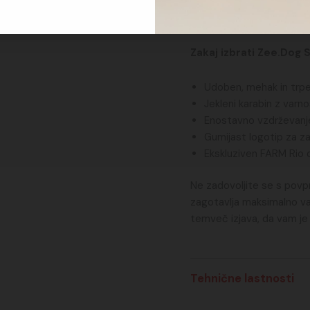
se harmonično prepletajo 
vse, ki želijo izstopati i
Zakaj izbrati Zee.Dog 
Udoben, mehak in trpe
Jekleni karabin z var
Enostavno vzdrževanje
Gumijast logotip za za
Ekskluziven FARM Rio d
Ne zadovoljite se s povpr
zagotavlja maksimalno va
temveč izjava, da vam je
Tehnične lastnosti