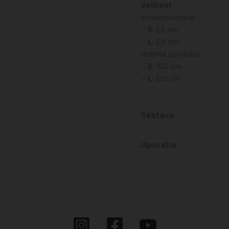
Velikost:
širina povodca:
–
S
: 1,5 cm
–
L
: 2,5 cm
dolžina povodca:
–
S
: 120 cm
–
L
: 120 cm
Sestava
Mehak in odporen poliest
Uporaba