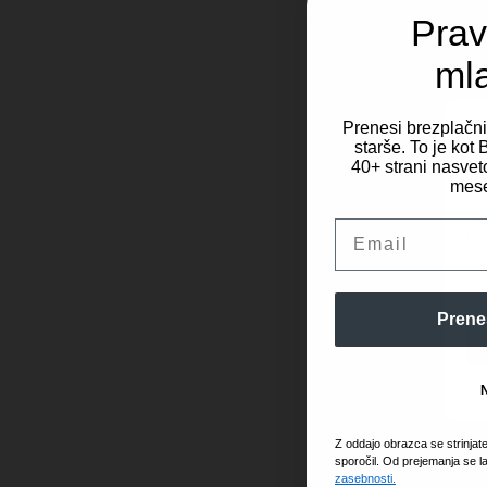
Prav
ml
Prenesi brezplačn
starše. To je ko
40+ strani nasveto
Za 
mese
dos
obd
Email
mes
in 
Prene
Z oddajo obrazca se strinjat
sporočil. Od prejemanja se l
zasebnosti.