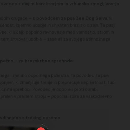
povodec z divjim karakterjem in vrhunsko zmogljivostjo
 psom drugače – s
povodcem za psa Zee.Dog Selva
, ki
enost, izjemno udobje in unikaten brazilski dizajn. Ta pasji
se, ki iščejo popolno ravnovesje med varnostjo, stilom in
ri tem žrtvovali udobje – zase ali za svojega štirinožnega
rpežno – za brezskrbne sprehode
tnega, izjemno odpornega poliestra, ta povodec za pse
rijem, ki zmanjšuje trenje in preprečuje neprijetnosti tudi
rgičnimi sprehodi. Povodec je odporen proti obrabi,
 pralen v pralnem stroju – popolna izbira za vsakodnevno
vdihnjena s treking opremo