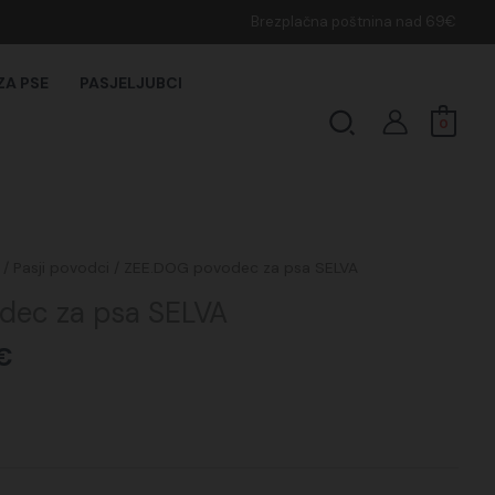
Brezplačna poštnina nad 69€
ZA PSE
PASJELJUBCI
Search
0
Cenovni
/
Pasji povodci
/ ZEE.DOG povodec za psa SELVA
razpon:
dec za psa SELVA
od
27,50€
€
do
32,50€