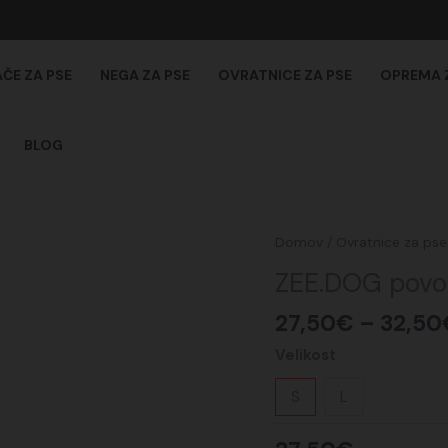
AČE ZA PSE
NEGA ZA PSE
OVRATNICE ZA PSE
OPREMA 
BLOG
ZEE.DOG
Domov
/
Ovratnice za pse
povodec
ZEE.DOG povo
za
psa
27,50
€
–
32,50
SELVA
Velikost
količina
S
L