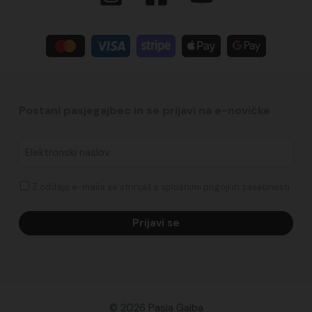
Postani pasjegajbec in se prijavi na e-novičke​
Elektronski
naslov
*
Soglasje
Z oddajo e-maila se strinjaš s splošnimi pogoji in zasebnosti.
© 2026 Pasja Gajba