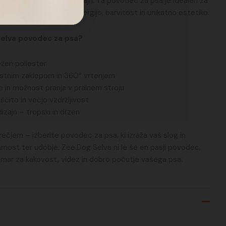
v divji, a sofisticiran dizajn. Ta povodec za psa je idealen za
n v vsak sprehod vnesti energijo, barvitost in unikatno estetiko.
Selva povodec za psa?
žen poliester
nostnim zaklepom in 360° vrtenjem
 in možnost pranja v pralnem stroju
ščito in večjo vzdržljivost
izajn – tropski in drzen
ečjem – izberite povodec za psa, ki izraža vaš slog in
rnost ter udobje. Zee.Dog Selva ni le še en pasji povodec,
 mar za kakovost, videz in dobro počutje vašega psa.