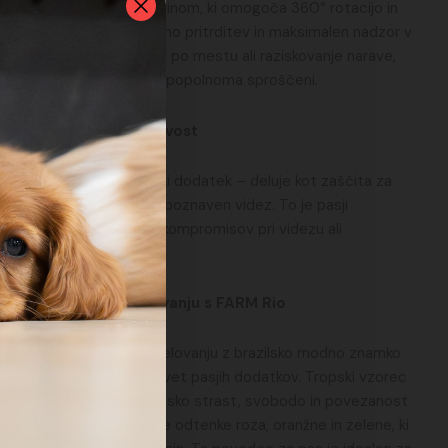
anesljivim jeklenim karabinom, ki omogoča 360° rotacijo in
epanje, kar zagotavlja varno pritrditev in maksimalen nadzor v
 na to, ali gre za sprehod po mestu ali raziskovanje narave,
ripet, vi pa boste lahko popolnoma sproščeni.
st in prepoznavna kakovost
ali
p Zee.Dog ni zgolj estetski dodatek – deluje kot zaščita za
em
t povodca in mu daje prepoznaven videz. To je pasji
sti
 življenjsko dobo, brez kompromisov pri videzu ali
pske energije v sodelovanju s FARM Rio
g Selva je nastala v sodelovanju z brazilsko modno znamko
, eksotično estetiko v svet pasjih dodatkov. Tropski vzorec
n divjimi linijami izraža brazilsko strast, svobodo in povezanost
ozadje poudarjajo svetle odtenke roza, oranžne in zelene, ki