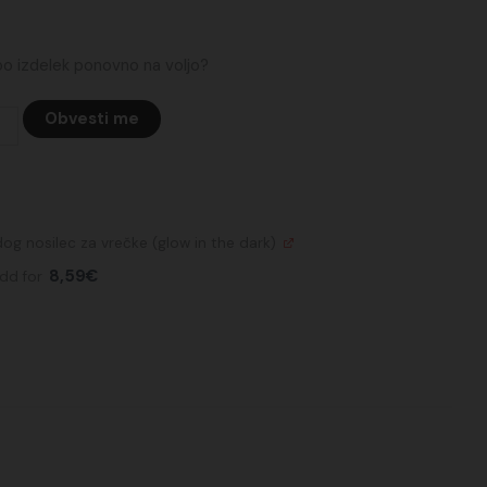
 bo izdelek ponovno na voljo?
Obvesti me
dog nosilec za vrečke (glow in the dark)
8,59
€
dd for